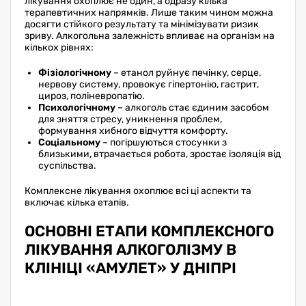
лікування охоплює не один, а одразу кілька
терапевтичних напрямків. Лише таким чином можна
досягти стійкого результату та мінімізувати ризик
зриву. Алкогольна залежність впливає на організм на
кількох рівнях:
Фізіологічному
– етанол руйнує печінку, серце,
нервову систему, провокує гіпертонію, гастрит,
цироз, поліневропатію.
Психологічному
– алкоголь стає єдиним засобом
для зняття стресу, уникнення проблем,
формування хибного відчуття комфорту.
Соціальному
– погіршуються стосунки з
близькими, втрачається робота, зростає ізоляція від
суспільства.
Комплексне лікування охоплює всі ці аспекти та
включає кілька етапів.
ОСНОВНІ ЕТАПИ КОМПЛЕКСНОГО
ЛІКУВАННЯ АЛКОГОЛІЗМУ В
КЛІНІЦІ «АМУЛЕТ» У ДНІПРІ