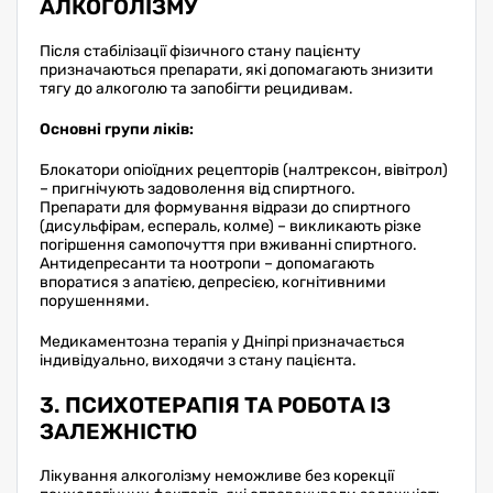
АЛКОГОЛІЗМУ
Після стабілізації фізичного стану пацієнту
призначаються препарати, які допомагають знизити
тягу до алкоголю та запобігти рецидивам.
Основні групи ліків:
Блокатори опіоїдних рецепторів (налтрексон, вівітрол)
– пригнічують задоволення від спиртного.
Препарати для формування відрази до спиртного
(дисульфірам, еспераль, колме) – викликають різке
погіршення самопочуття при вживанні спиртного.
Антидепресанти та ноотропи – допомагають
впоратися з апатією, депресією, когнітивними
порушеннями.
Медикаментозна терапія у Дніпрі призначається
індивідуально, виходячи з стану пацієнта.
3. ПСИХОТЕРАПІЯ ТА РОБОТА ІЗ
ЗАЛЕЖНІСТЮ
Лікування алкоголізму неможливе без корекції