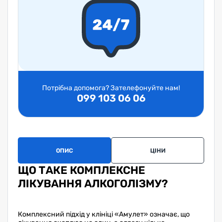
Потрібна допомога? Зателефонуйте нам!
099 103 06 06
ОПИС
ЦІНИ
ЗА
ЩО ТАКЕ КОМПЛЕКСНЕ
ЛІКУВАННЯ АЛКОГОЛІЗМУ?
Комплексний підхід у клініці «Амулет» означає, що