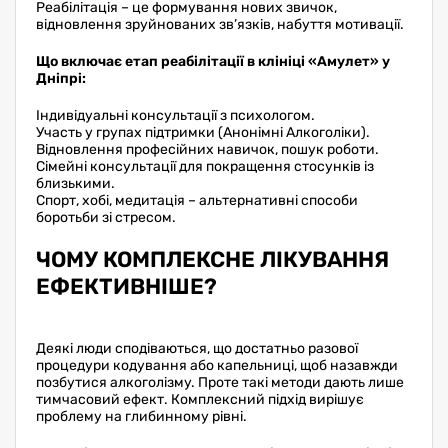
Реабілітація – це формування нових звичок,
відновлення зруйнованих зв’язків, набуття мотивації.
Що включає етап реабілітації в клініці «Амулет» у
Дніпрі:
Індивідуальні консультації з психологом.
Участь у групах підтримки (Анонімні Алкоголіки).
Відновлення професійних навичок, пошук роботи.
Сімейні консультації для покращення стосунків із
близькими.
Спорт, хобі, медитація – альтернативні способи
боротьби зі стресом.
ЧОМУ КОМПЛЕКСНЕ ЛІКУВАННЯ
ЕФЕКТИВНІШЕ?
Деякі люди сподіваються, що достатньо разової
процедури кодування або капельниці, щоб назавжди
позбутися алкоголізму. Проте такі методи дають лише
тимчасовий ефект. Комплексний підхід вирішує
проблему на глибинному рівні.