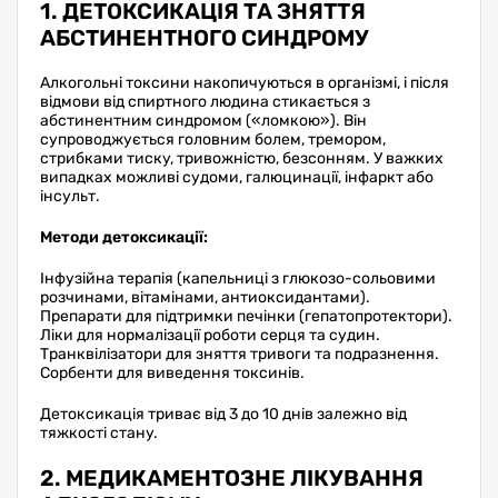
1. ДЕТОКСИКАЦІЯ ТА ЗНЯТТЯ
АБСТИНЕНТНОГО СИНДРОМУ
Алкогольні токсини накопичуються в організмі, і після
відмови від спиртного людина стикається з
абстинентним синдромом («ломкою»). Він
супроводжується головним болем, тремором,
стрибками тиску, тривожністю, безсонням. У важких
випадках можливі судоми, галюцинації, інфаркт або
інсульт.
Методи детоксикації:
Інфузійна терапія (капельниці з глюкозо-сольовими
розчинами, вітамінами, антиоксидантами).
Препарати для підтримки печінки (гепатопротектори).
Ліки для нормалізації роботи серця та судин.
Транквілізатори для зняття тривоги та подразнення.
Сорбенти для виведення токсинів.
Детоксикація триває від 3 до 10 днів залежно від
тяжкості стану.
2. МЕДИКАМЕНТОЗНЕ ЛІКУВАННЯ