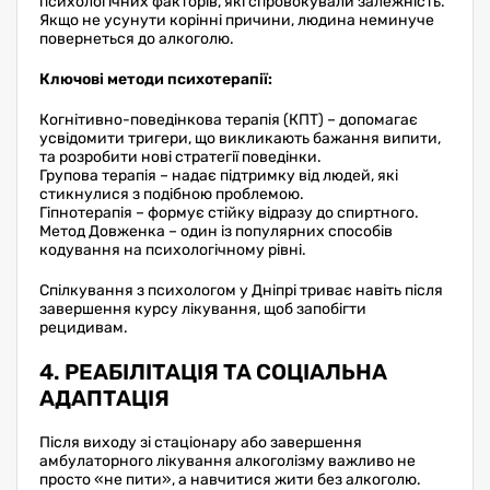
психологічних факторів, які спровокували залежність.
Якщо не усунути корінні причини, людина неминуче
повернеться до алкоголю.
Ключові методи психотерапії:
Когнітивно-поведінкова терапія (КПТ) – допомагає
усвідомити тригери, що викликають бажання випити,
та розробити нові стратегії поведінки.
Групова терапія – надає підтримку від людей, які
стикнулися з подібною проблемою.
Гіпнотерапія – формує стійку відразу до спиртного.
Метод Довженка – один із популярних способів
кодування на психологічному рівні.
Спілкування з психологом у Дніпрі триває навіть після
завершення курсу лікування, щоб запобігти
рецидивам.
4. РЕАБІЛІТАЦІЯ ТА СОЦІАЛЬНА
АДАПТАЦІЯ
Після виходу зі стаціонару або завершення
амбулаторного лікування алкоголізму важливо не
просто «не пити», а навчитися жити без алкоголю.