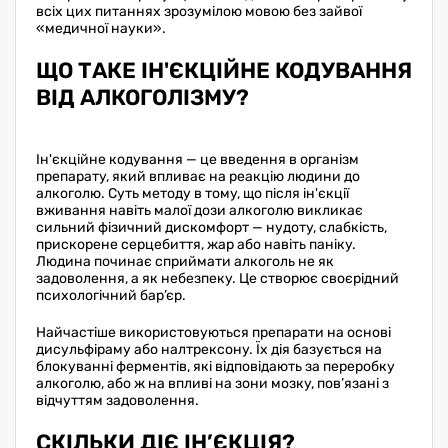
всіх цих питаннях зрозумілою мовою без зайвої
«медичної науки».
ЩО ТАКЕ ІН'ЄКЦІЙНЕ КОДУВАННЯ
ВІД АЛКОГОЛІЗМУ?
Ін'єкційне кодування — це введення в організм
препарату, який впливає на реакцію людини до
алкоголю. Суть методу в тому, що після ін'єкції
вживання навіть малої дози алкоголю викликає
сильний фізичний дискомфорт — нудоту, слабкість,
прискорене серцебиття, жар або навіть паніку.
Людина починає сприймати алкоголь не як
задоволення, а як небезпеку. Це створює своєрідний
психологічний бар’єр.
Найчастіше використовуються препарати на основі
дисульфіраму або налтрексону. Їх дія базується на
блокуванні ферментів, які відповідають за переробку
алкоголю, або ж на впливі на зони мозку, пов’язані з
відчуттям задоволення.
СКІЛЬКИ ДІЄ ІН’ЄКЦІЯ?