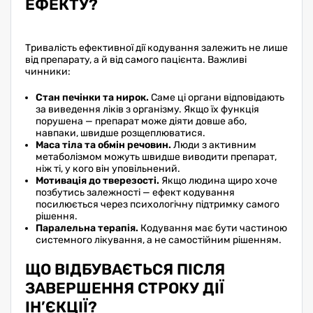
ЕФЕКТУ?
Тривалість ефективної дії кодування залежить не лише
від препарату, а й від самого пацієнта. Важливі
чинники:
Стан печінки та нирок.
Саме ці органи відповідають
за виведення ліків з організму. Якщо їх функція
порушена — препарат може діяти довше або,
навпаки, швидше розщеплюватися.
Маса тіла та обмін речовин.
Люди з активним
метаболізмом можуть швидше виводити препарат,
ніж ті, у кого він уповільнений.
Мотивація до тверезості.
Якщо людина щиро хоче
позбутись залежності — ефект кодування
посилюється через психологічну підтримку самого
рішення.
Паралельна терапія.
Кодування має бути частиною
системного лікування, а не самостійним рішенням.
ЩО ВІДБУВАЄТЬСЯ ПІСЛЯ
ЗАВЕРШЕННЯ СТРОКУ ДІЇ
ІН’ЄКЦІЇ?