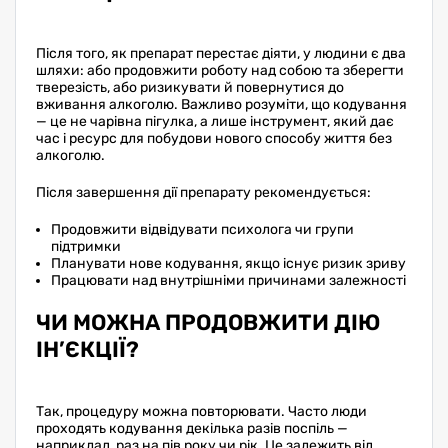
Після того, як препарат перестає діяти, у людини є два
шляхи: або продовжити роботу над собою та зберегти
тверезість, або ризикувати й повернутися до
вживання алкоголю. Важливо розуміти, що кодування
— це не чарівна пігулка, а лише інструмент, який дає
час і ресурс для побудови нового способу життя без
алкоголю.
Після завершення дії препарату рекомендується:
Продовжити відвідувати психолога чи групи
підтримки
Планувати нове кодування, якщо існує ризик зриву
Працювати над внутрішніми причинами залежності
ЧИ МОЖНА ПРОДОВЖИТИ ДІЮ
ІН’ЄКЦІЇ?
Так, процедуру можна повторювати. Часто люди
проходять кодування декілька разів поспіль —
наприклад, раз на пів року чи рік. Це залежить від