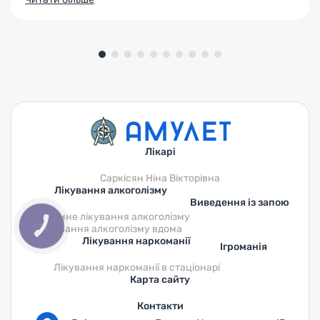
організм звільняється від токсинів, що накопичилися
через тривале вживання психоактивних речовин, і
готується до наступних фаз реабілітації. Однак далеко
не всі розуміють, як саме працює детокс-програма, з
чого […]
Лікарі
Саркісян Ніна Вікторівна
Лікування алкоголізму
Виведення із запою
Анонімне лікування алкоголізму
Лікування алкоголізму вдома
КНОПКА
ЗВ'ЯЗКУ
Лікування наркоманії
Ігроманія
Лікування наркоманії в стаціонарі
Карта сайту
Контакти