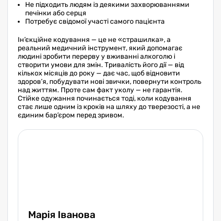
Не підходить людям із деякими захворюваннями
печінки або серця
Потребує свідомої участі самого пацієнта
Ін’єкційне кодування — це не «страшилка», а
реальний медичний інструмент, який допомагає
людині зробити перерву у вживанні алкоголю і
створити умови для змін. Тривалість його дії — від
кількох місяців до року — дає час, щоб відновити
здоров’я, побудувати нові звички, повернути контроль
над життям. Проте сам факт уколу — не гарантія.
Стійке одужання починається тоді, коли кодування
стає лише одним із кроків на шляху до тверезості, а не
єдиним бар’єром перед зривом.
Марія Іванова