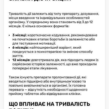
Тривалість дії залежить від типу препарату, дозування,
місця введення та індивідуальних особливостей
організму. У середньому вона становить від 3 до 12
місяців. Є кілька основних форматів:
3 місяці:
короткочасне кодування, рекомендоване
на початкових етапах боротьби із залежністю або
для тестування мотивації.
6 місяців:
найпоширеніший варіант, який
поєднується з психотерапією та зміною способу
життя.
12 місяців:
довготривала дія, яка підходить людям із
серйозною історією залежності, що вже проходили
попередні етапи лікування.
Також існують препарати пролонгованої дії, які
вводяться підшкірно або внутрішньом’язово та
повільно вивільняються в організмі. Їх головна
перевага — відсутність необхідності щоденного
прийому таблеток або відвідування клініки.
ЩО ВПЛИВАЄ НА ТРИВАЛІСТЬ