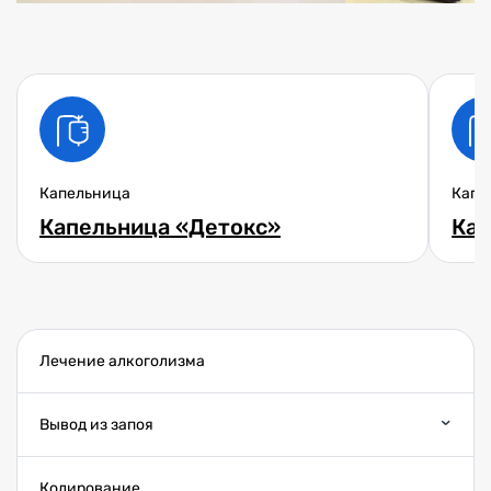
Капельница
Капе
Капельница «Детокс»
Кап
Лечение алкоголизма
Вывод из запоя
Кодирование