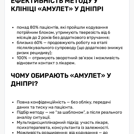
ЕФЕКТИВНІСТЬ МЕТОДУ У
КЛІНІЦІ «АМУЛЕТ» У ДНІПРІ
понад 80% пацієнтів, які пройшли кодування
потрійним блоком, утримують тверезість від 6
місяців до 2 років без додаткового втручання;
близько 60% — продовжують роботу на етапі
післялікувального супроводу (що додатково знижує
ризик рецидиву);
100% — отримують зворотний зв’язок і можливість
відновити контакт з лікарем.
ЧОМУ ОБИРАЮТЬ «АМУЛЕТ» У
ДНІПРІ?
Повна конфіденційність — без обліку, передачі
даних та тиску на пацієнта.
Підбір методу — не “за шаблоном”, а після реального
аналізу ситуації.
Мультидисциплінарний підхід: участь лікаря,
психотерапевта, консультанта із залежності.
Можливість розширення: від кодування — до