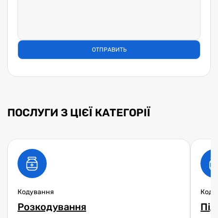
ПОСЛУГИ З ЦІЄЇ КАТЕГОРІЇ
Кодування
Коду
Розкодування
Під