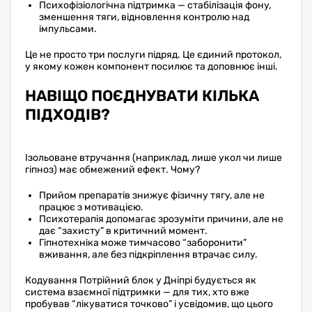
Психофізіологічна підтримка — стабілізація фону,
зменшення тяги, відновлення контролю над
імпульсами.
Це не просто три послуги підряд. Це єдиний протокол,
у якому кожен компонент посилює та доповнює інші.
НАВІЩО ПОЄДНУВАТИ КІЛЬКА
ПІДХОДІВ?
Ізольоване втручання (наприклад, лише укол чи лише
гіпноз) має обмежений ефект. Чому?
Прийом препаратів знижує фізичну тягу, але не
працює з мотивацією.
Психотерапія допомагає зрозуміти причини, але не
дає “захисту” в критичний момент.
Гіпнотехніка може тимчасово “заборонити”
вживання, але без підкріплення втрачає силу.
Кодування Потрійний блок у Дніпрі будується як
система взаємної підтримки — для тих, хто вже
пробував “лікуватися точково” і усвідомив, що цього