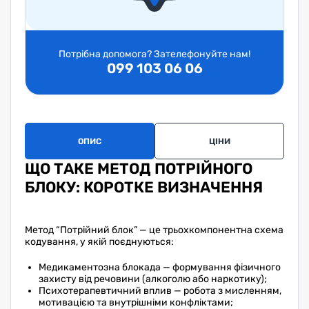
Потрібна допомога? Зателефонуйте нам!
099 103 06 06
ОПИС
ЦІНИ
ЗА
ЩО ТАКЕ МЕТОД ПОТРІЙНОГО
БЛОКУ: КОРОТКЕ ВИЗНАЧЕННЯ
Метод “Потрійний блок” — це трьохкомпонентна схема
кодування, у якій поєднуються:
Медикаментозна блокада — формування фізичного
захисту від речовини (алкоголю або наркотику);
Психотерапевтичний вплив — робота з мисленням,
мотивацією та внутрішніми конфліктами;