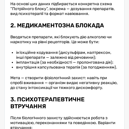
На основі цих даних підбирається конкретна схема
“Потрійного блоку”, зокрема — дозування препаратів,
вид психотерапії та формат навіювання.
2. МЕДИКАМЕНТОЗНА БЛОКАДА
Вводяться препарати, які блокують дію алкоголю чи
наркотику на рівні рецепторів. Це може бути:
ін’єкційне кодування (дисульфірам, налтрексон,
інші препарати — залежно від речовини);
імплантація (за необхідності — пролонгована дія);
внутрішня капсульована терапія (за погодженням).
Мета — створити фізіологічний захист: навіть при
спробі вживання — організм видає негативну реакцію,
до стану інтоксикації чи тяжкого дискомфорту.
3. ПСИХОТЕРАПЕВТИЧНЕ
ВТРУЧАННЯ
Після біологічного захисту здійснюється робота з
мотивацією, переконаннями та поведінкою. Варіанти
втручання: