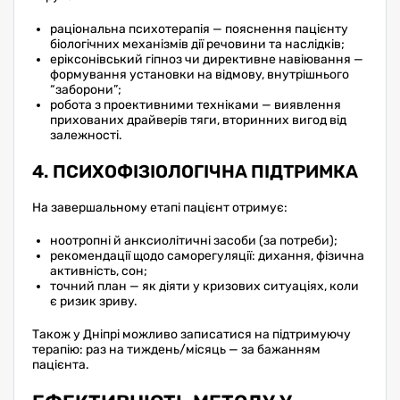
раціональна психотерапія — пояснення пацієнту
біологічних механізмів дії речовини та наслідків;
еріксонівський гіпноз чи директивне навіювання —
формування установки на відмову, внутрішнього
“заборони”;
робота з проективними техніками — виявлення
прихованих драйверів тяги, вторинних вигод від
залежності.
4. ПСИХОФІЗІОЛОГІЧНА ПІДТРИМКА
На завершальному етапі пацієнт отримує:
ноотропні й анксиолітичні засоби (за потреби);
рекомендації щодо саморегуляції: дихання, фізична
активність, сон;
точний план — як діяти у кризових ситуаціях, коли
є ризик зриву.
Також у Дніпрі можливо записатися на підтримуючу
терапію: раз на тиждень/місяць — за бажанням
пацієнта.