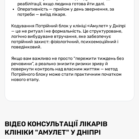
реабілітації, якщо людина готова йти далі.
Оперативність — прийом у день звернення, за
потреби — виїзд лікаря.
Кодування Потрійний блок у клініці «Амулет» у Дніпрі
— це не ритуал і не формальність. Це структуроване,
логічно вибудуване втручання, яке забезпечує
потрійний захист: фізіологічний, психоемоційний і
поведінковий.
Якщо вам важливо не просто “пережити тиждень без
речовини”, а реально знизити ризики зриву й
повернути контроль над власним життям — метод
Потрійного блоку може стати практичним початком
нового етапу.
ВІДЕО КОНСУЛЬТАЦІЇ ЛІКАРІВ
КЛІНІКИ "АМУЛЕТ" У ДНІПРІ