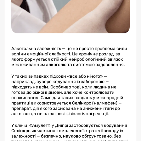
Алкогольна залежність — це не просто проблема сили
волі чи емоційної слабкості. Це хронічне розлад, за
якого формується стійкий нейробіологічний зв’язок
між вживанням алкоголю та системою задоволення.
У таких випадках підходи «все або нічого» —
наприклад, суворе кодування із забороною —
підходять не всім. Особливо тоді, коли людина не
готова до різкої відмови, але хоче контролювати
споживання. Саме для таких завдань у міжнародній
практиці використовується Селінкро (налмефен) —
препарат, дія якого заснована на зниженні тяги до
алкоголю, а не на загрозі фізіологічної реакції.
У клініці «Амулет» у Дніпрі застосовується кодування
Селінкро як частина комплексної стратегії виходу із
залежності — безпечно, науково обґрунтовано, без