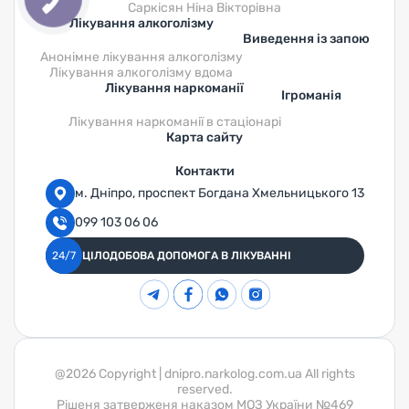
Саркісян Ніна Вікторівна
Лікування алкоголізму
Виведення із запою
Анонімне лікування алкоголізму
Лікування алкоголізму вдома
Лікування наркоманії
Ігроманія
Лікування наркоманії в стаціонарі
Карта сайту
Контакти
м. Дніпро, проспект Богдана Хмельницького 13
099 103 06 06
24/7
ЦІЛОДОБОВА ДОПОМОГА В ЛІКУВАННІ
@2026 Copyright | dnipro.narkolog.com.ua All rights
reserved.
Pішеня затверженя наказом МОЗ України №469