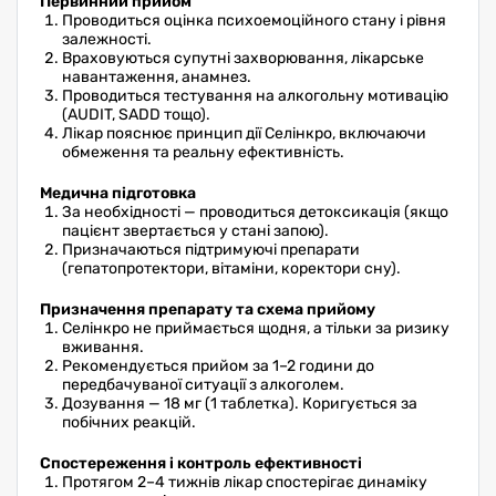
Первинний прийом
Проводиться оцінка психоемоційного стану і рівня
залежності.
Враховуються супутні захворювання, лікарське
навантаження, анамнез.
Проводиться тестування на алкогольну мотивацію
(AUDIT, SADD тощо).
Лікар пояснює принцип дії Селінкро, включаючи
обмеження та реальну ефективність.
Медична підготовка
За необхідності — проводиться детоксикація (якщо
пацієнт звертається у стані запою).
Призначаються підтримуючі препарати
(гепатопротектори, вітаміни, коректори сну).
Призначення препарату та схема прийому
Селінкро не приймається щодня, а тільки за ризику
вживання.
Рекомендується прийом за 1–2 години до
передбачуваної ситуації з алкоголем.
Дозування — 18 мг (1 таблетка). Коригується за
побічних реакцій.
Спостереження і контроль ефективності
Протягом 2–4 тижнів лікар спостерігає динаміку