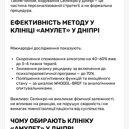
Таким чином, кодування Селінкро у Дніпрі — це
частина персоналізованої стратегії, а не формальна
процедура.
ЕФЕКТИВНІСТЬ МЕТОДУ У
КЛІНІЦІ «АМУЛЕТ» У ДНІПРІ
Міжнародні дослідження показують:
Скорочення споживання алкоголю на 40–60% вже
до 3–4 тижня терапії.
Зниження ризику рецидиву за включення до
психотерапевтичної програми — до 70%.
Поліпшення когнітивних функцій та емоційного
стану — за шкалою WHOQOL-BREF та аналогічними
опитувальниками.
Важливо: Селінкро не викликає фізичної залежності,
не впливає на реакцію, не порушує свідомість і не
вимагає повної ізоляції пацієнта від суспільства.
ЧОМУ ОБИРАЮТЬ КЛІНІКУ
«АМУЛЕТ» У ДНІПРІ