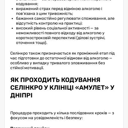
кодування;
виражений страх перед відміною алкоголю і
пов’язана з цим тривожність;
бажання самостійно регулювати споживання, але
відсутність контролю на практиці;
високий рівень соціальної активності — за
неможливості повного відходу від алкоголю у
короткостроковій перспективі (ділові зустрічі,
оточення тощо).
Селінкро також призначається як проміжний етап під
час підготовки до остаточної відмови від алкоголю —
особливо у випадку тривалого зловживання без
стійкої мотивації.
ЯК ПРОХОДИТЬ КОДУВАННЯ
СЕЛІНКРО У КЛІНІЦІ «АМУЛЕТ» У
ДНІПРІ
Процедура проходить у кілька послідовних кроків — з
фокусом на усвідомленість і безпеку: