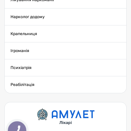
Нарколог додому
Крапельниця
Ігроманія
Психіатрія
Реабілітація
Лікарі