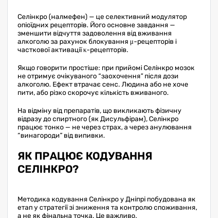
Селінкро (налмефен) — це селективний модулятор
опіоїдних рецепторів. Його основне завдання —
зменшити відчуття задоволення від вживання
алкоголю за рахунок блокування μ-рецепторів і
часткової активації κ-рецепторів.
Якщо говорити простіше: при прийомі Селінкро мозок
не отримує очікуваного “заохочення” після дози
алкоголю. Ефект втрачає сенс. Людина або не хоче
пити, або різко скорочує кількість вживаного.
На відміну від препаратів, що викликають фізичну
відразу до спиртного (як Дисульфірам), Селінкро
працює тонко — не через страх, а через анулювання
“винагороди” від випивки.
ЯК ПРАЦЮЄ КОДУВАННЯ
СЕЛІНКРО?
Методика кодування Селінкро у Дніпрі побудована як
етап у стратегії зі зниження та контролю споживання,
а не як фінальна точка. Це важливо.