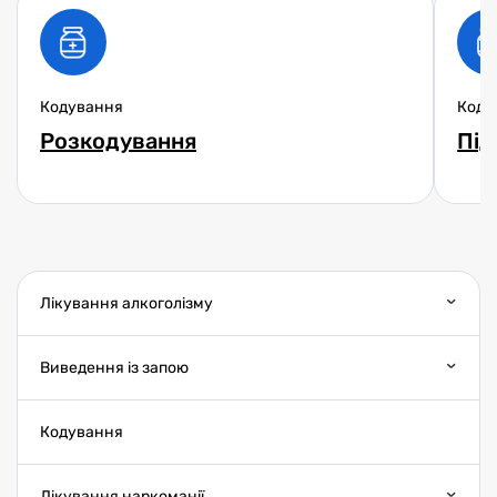
Кодування
Коду
Розкодування
Під
Лікування алкоголізму
Виведення із запою
Кодування
Лікування наркоманії