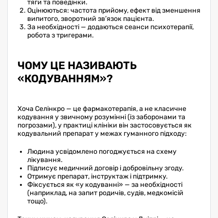
тяги та поведінки.
Оцінюються: частота прийому, ефект від зменшення
випитого, зворотний зв’язок пацієнта.
За необхідності — додаються сеанси психотерапії,
робота з тригерами.
ЧОМУ ЦЕ НАЗИВАЮТЬ
«КОДУВАННЯМ»?
Хоча Селінкро — це фармакотерапія, а не класичне
кодування у звичному розумінні (із заборонами та
погрозами), у практиці клініки він застосовується як
кодувальний препарат у межах гуманного підходу:
Людина усвідомлено погоджується на схему
лікування.
Підписує медичний договір і добровільну згоду.
Отримує препарат, інструктаж і підтримку.
Фіксується як «у кодуванні» — за необхідності
(наприклад, на запит родичів, судів, медкомісій
тощо).