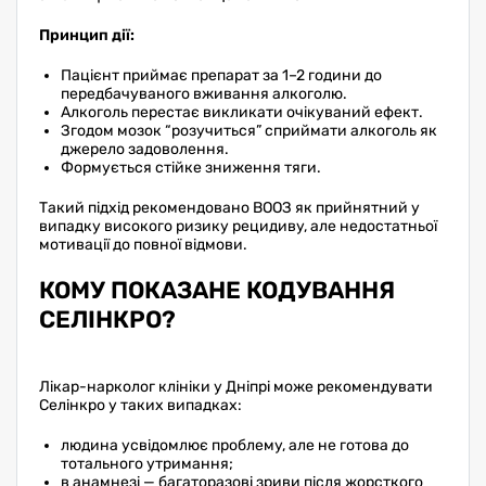
Принцип дії:
Пацієнт приймає препарат за 1–2 години до
передбачуваного вживання алкоголю.
Алкоголь перестає викликати очікуваний ефект.
Згодом мозок “розучиться” сприймати алкоголь як
джерело задоволення.
Формується стійке зниження тяги.
Такий підхід рекомендовано ВООЗ як прийнятний у
випадку високого ризику рецидиву, але недостатньої
мотивації до повної відмови.
КОМУ ПОКАЗАНЕ КОДУВАННЯ
СЕЛІНКРО?
Лікар-нарколог клініки у Дніпрі може рекомендувати
Селінкро у таких випадках:
людина усвідомлює проблему, але не готова до
тотального утримання;
в анамнезі — багаторазові зриви після жорсткого