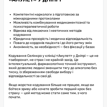
Компетентні наркологи з підготовкою за
міжнародними протоколами
Можливість комбінування медикаментозної та
психотерапевтичної роботи
Відмова від лякаючих і неетичних методів
кодування
Юридична прозорість і медична відповідальність
Повага до кордонів пацієнта і до його ритму змін
Анонімність, за необхідності — без фіксації у базах
Кодування Селінкро у клініці «Амулет» у Дніпрі — це не
«заборона», не страх і не крайній захід. Це
інтелектуальний, фармакологічно точний інструмент,
який дозволяє людині зменшити тягу до алкоголю без
тиску, із збереженням свободи вибору і
відповідальності за свої дії.
Якщо жорстке кодування більше не працює, якщо ви
боїтеся зриву або хочете зробити перший крок без
страху — цей метод може стати саме тим, з чого
почати.