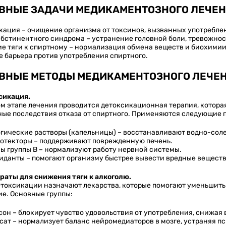
ВНЫЕ ЗАДАЧИ МЕДИКАМЕНТОЗНОГО ЛЕЧЕН
кация – очищение организма от токсинов, вызванных употребле
бстинентного синдрома – устранение головной боли, тревожнос
е тяги к спиртному – нормализация обмена веществ и биохимии
е барьера против употребления спиртного.
ВНЫЕ МЕТОДЫ МЕДИКАМЕНТОЗНОГО ЛЕЧЕН
сикация.
ом этапе лечения проводится детоксикационная терапия, котора
ные последствия отказа от спиртного. Применяются следующие 
гические растворы (капельницы) – восстанавливают водно-соле
ротекторы – поддерживают поврежденную печень.
ы группы B – нормализуют работу нервной системы.
иданты – помогают организму быстрее вывести вредные веществ
араты для снижения тяги к алкоголю.
етоксикации назначают лекарства, которые помогают уменьшить
ие. Основные группы:
он – блокирует чувство удовольствия от употребления, снижая 
сат – нормализует баланс нейромедиаторов в мозге, устраняя п