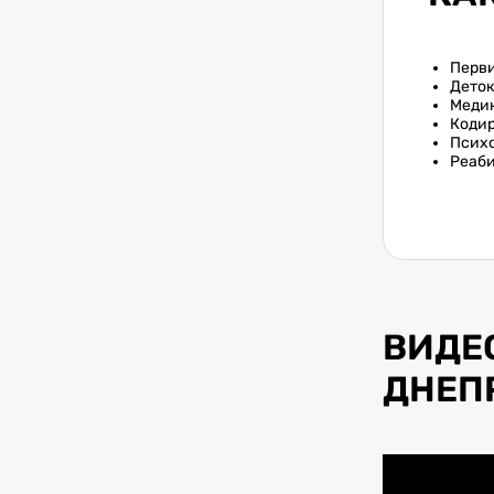
Перви
Деток
Медик
Кодир
Психо
Реаби
ВИДЕ
ДНЕП