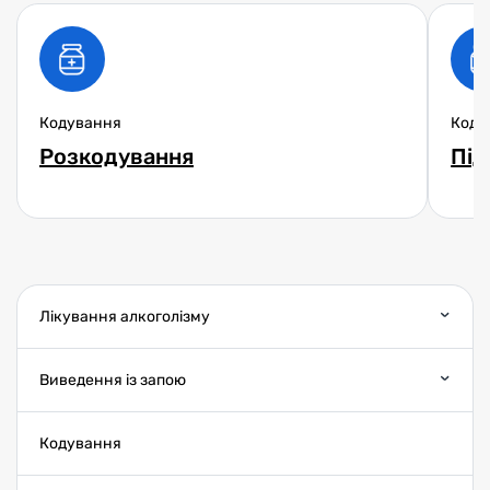
Кодування
Коду
Розкодування
Під
Лікування алкоголізму
Виведення із запою
Кодування