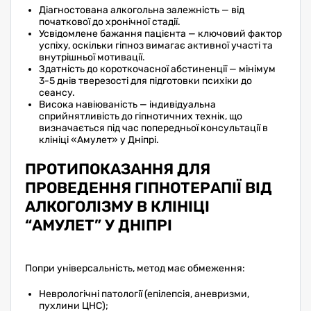
Діагностована алкогольна залежність — від
початкової до хронічної стадії.
Усвідомлене бажання пацієнта — ключовий фактор
успіху, оскільки гіпноз вимагає активної участі та
внутрішньої мотивації.
Здатність до короткочасної абстиненції — мінімум
3-5 днів тверезості для підготовки психіки до
сеансу.
Висока навіюваність — індивідуальна
сприйнятливість до гіпнотичних технік, що
визначається під час попередньої консультації в
клініці «Амулет» у Дніпрі.
ПРОТИПОКАЗАННЯ ДЛЯ
ПРОВЕДЕННЯ ГІПНОТЕРАПІЇ ВІД
АЛКОГОЛІЗМУ В КЛІНІЦІ
“АМУЛЕТ” У ДНІПРІ
Попри універсальність, метод має обмеження:
Неврологічні патології (епілепсія, аневризми,
пухлини ЦНС);