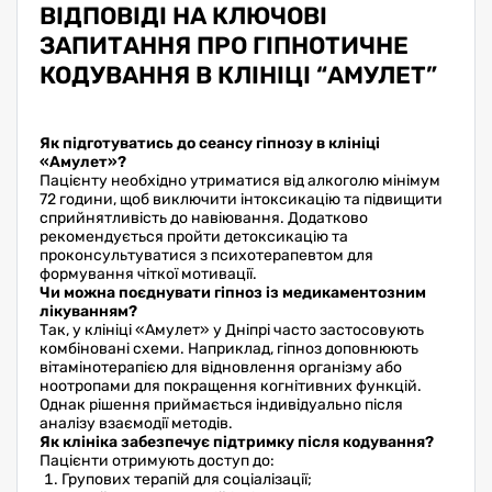
ВІДПОВІДІ НА КЛЮЧОВІ
ЗАПИТАННЯ ПРО ГІПНОТИЧНЕ
КОДУВАННЯ В КЛІНІЦІ “АМУЛЕТ”
Як підготуватись до сеансу гіпнозу в клініці
«Амулет»?
Пацієнту необхідно утриматися від алкоголю мінімум
72 години, щоб виключити інтоксикацію та підвищити
сприйнятливість до навіювання. Додатково
рекомендується пройти детоксикацію та
проконсультуватися з психотерапевтом для
формування чіткої мотивації.
Чи можна поєднувати гіпноз із медикаментозним
лікуванням?
Так, у клініці «Амулет» у Дніпрі часто застосовують
комбіновані схеми. Наприклад, гіпноз доповнюють
вітамінотерапією для відновлення організму або
ноотропами для покращення когнітивних функцій.
Однак рішення приймається індивідуально після
аналізу взаємодії методів.
Як клініка забезпечує підтримку після кодування?
Пацієнти отримують доступ до:
Групових терапій для соціалізації;