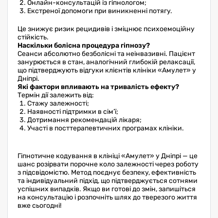
Онлайн-консультацій із гіпнологом;
Екстреної допомоги при виникненні потягу.
Це знижує ризик рецидивів і зміцнює психоемоційну
стійкість.
Наскільки болісна процедура гіпнозу?
Сеанси абсолютно безболісні та неінвазивні. Пацієнт
занурюється в стан, аналогічний глибокій релаксації,
що підтверджують відгуки клієнтів клініки «Амулет» у
Дніпрі.
Які фактори впливають на тривалість ефекту?
Термін дії залежить від:
Стажу залежності;
Наявності підтримки в сім’ї;
Дотримання рекомендацій лікаря;
Участі в посттерапевтичних програмах клініки.
Гіпнотичне кодування в клініці «Амулет» у Дніпрі — це
шанс розірвати порочне коло залежності через роботу
з підсвідомістю. Метод поєднує безпеку, ефективність
та індивідуальний підхід, що підтверджується сотнями
успішних випадків. Якщо ви готові до змін, запишіться
на консультацію і розпочніть шлях до тверезого життя
вже сьогодні!