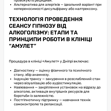
провокують рецидиви.
Альтернатива для алергіків — ідеальний варіант при
непереносимості дисульфіраму або налтрексону.
ТЕХНОЛОГІЯ ПРОВЕДЕННЯ
СЕАНСУ ГІПНОЗУ ВІД
АЛКОГОЛІЗМУ: ЕТАПИ ТА
ПРИНЦИПИ РОБОТИ В КЛІНІЦІ
“АМУЛЕТ”
Процедура в клініці «Амулет» у Дніпрі включає:
Діагностику — оцінку фізичного та психічного
стану, збір анамнезу.
Індукцію трансу — занурення в розслаблений стан
через візуалізацію або аудіостимуляцію.
Навіювання — закріплення установок на відразу до
алкоголю, активація внутрішніх ресурсів для
боротьби із залежністю.
Постгіпнотичну підтримку — навчання технік
самоконтролю та релаксації.