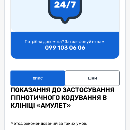
Потрібна допомога? Зателефонуйте нам!
099 103 06 06
ОПИС
ЦІНИ
ЗА
ПОКАЗАННЯ ДО ЗАСТОСУВАННЯ
ГІПНОТИЧНОГО КОДУВАННЯ В
КЛІНІЦІ «АМУЛЕТ»
Метод рекомендований за таких умов: