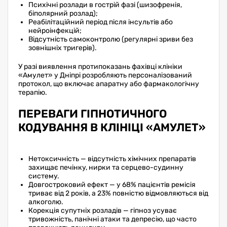
Психічні розлади в гострій фазі (шизофренія,
біполярний розлад);
Реабілітаційний період після інсультів або
нейроінфекцій;
Відсутність самоконтролю (регулярні зриви без
зовнішніх тригерів).
У разі виявлення протипоказань фахівці клініки
«Амулет» у Дніпрі розробляють персоналізований
протокол, що включає апаратну або фармакологічну
терапію.
ПЕРЕВАГИ ГІПНОТИЧНОГО
КОДУВАННЯ В КЛІНІЦІ «АМУЛЕТ»
Нетоксичність — відсутність хімічних препаратів
захищає печінку, нирки та серцево-судинну
систему.
Довгостроковий ефект — у 68% пацієнтів ремісія
триває від 2 років, а 23% повністю відмовляються від
алкоголю.
Корекція супутніх розладів — гіпноз усуває
тривожність, панічні атаки та депресію, що часто