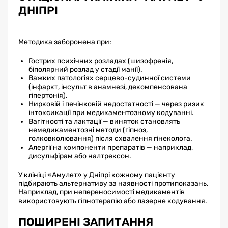
ДНІПРІ
Методика заборонена при:
Гострих психічних розладах (шизофренія,
біполярний розлад у стадії манії).
Важких патологіях серцево-судинної системи
(інфаркт, інсульт в анамнезі, декомпенсована
гіпертонія).
Нирковій і печінковій недостатності — через ризик
інтоксикації при медикаментозному кодуванні.
Вагітності та лактації — виняток становлять
немедикаментозні методи (гіпноз,
голковколювання) після схвалення гінеколога.
Алергії на компоненти препаратів — наприклад,
дисульфірам або налтрексон.
У клініці «Амулет» у Дніпрі кожному пацієнту
підбирають альтернативу за наявності протипоказань.
Наприклад, при непереносимості медикаментів
використовують гіпнотерапію або лазерне кодування.
ПОШИРЕНІ ЗАПИТАННЯ