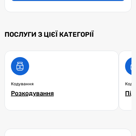
ПОСЛУГИ З ЦІЄЇ КАТЕГОРІЇ
Кодування
Коду
Розкодування
Під