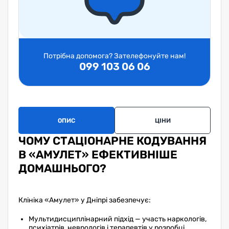
Потрібна допомога? Зателефонуйте нам!
099 103 06 06
ОПИС
ЦІНИ
ЗА
ЧОМУ СТАЦІОНАРНЕ КОДУВАННЯ
В «АМУЛЕТ» ЕФЕКТИВНІШЕ
ДОМАШНЬОГО?
Клініка «Амулет» у Дніпрі забезпечує:
Мультидисциплінарний підхід — участь наркологів,
психіатрів, неврологів і терапевтів у розробці