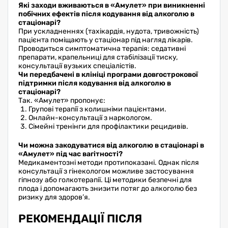
Які заходи вживаються в «Амулет» при виникненні
побічних ефектів після кодування від алкоголю в
стаціонарі?
При ускладненнях (тахікардія, нудота, тривожність)
пацієнта поміщають у стаціонар під нагляд лікарів.
Проводиться симптоматична терапія: седативні
препарати, крапельниці для стабілізації тиску,
консультації вузьких спеціалістів.
Чи передбачені в клініці програми довгострокової
підтримки після кодування від алкоголю в
стаціонарі?
Так. «Амулет» пропонує:
Групові терапії з колишніми пацієнтами.
Онлайн-консультації з наркологом.
Сімейні тренінги для профілактики рецидивів.
Чи можна закодуватися від алкоголю в стаціонарі в
«Амулет» під час вагітності?
Медикаментозні методи протипоказані. Однак після
консультації з гінекологом можливе застосування
гіпнозу або голкотерапії. Ці методики безпечні для
плода і допомагають знизити потяг до алкоголю без
ризику для здоров’я.
РЕКОМЕНДАЦІЇ ПІСЛЯ