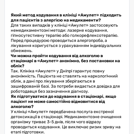
Який метод кодування в клініці «Амулет» підходить
для пацієнтів з алергією на медикаменти?
Для таких випадків у клініці «Амулет» застосовують
немедикаментозні методи: лазерне кодування,
гіпносугестивну терапію або голкорефлексотерапію.
Перед процедурою проводиться алергопроба, а
лікування коригується з урахуванням індивідуальних
обмежень.
Чи можна пройти кодування від алкоголю в
стаціонарі в «Амулет» анонімно, без постановки на
облік?
Так. Клініка «Амулет» у Дніпрі гарантує повну
анонімність. Пацієнта не ставлять на наркологічний
облік, а дані про лікування зберігаються в
зашифрованій базі. За потреби видається довідка для
роботодавця без зазначення діагнозу.
Як підготуватися до кодування в стаціонарі, якщо
пацієнт не може самостійно відмовитися від
алкоголю?
У клініці «Амулет» передбачена послуга екстреної
детоксикації в стаціонарі. Медикаментозне очищення
організму триває 3-5 днів, після чого відразу
проводиться кодування. Це виключає ризик зриву на
етапі підготовки.