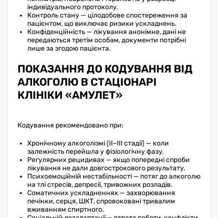
індивідуального протоколу.
Контроль стану — цілодобове спостереження за
пацієнтом, що виключає ризики ускладнень.
Конфіденційність — лікування анонімне, дані не
передаються третім особам, документи потрібні
лише за згодою пацієнта.
ПОКАЗАННЯ ДО КОДУВАННЯ ВІД
АЛКОГОЛЮ В СТАЦІОНАРІ
КЛІНІКИ «АМУЛЕТ»
Кодування рекомендовано при:
Хронічному алкоголізмі (II–III стадії) — коли
залежність перейшла у фізіологічну фазу.
Регулярних рецидивах — якщо попередні спроби
лікування не дали довгострокового результату.
Психоемоційній нестабільності — потяг до алкоголю
на тлі стресів, депресії, тривожних розладів.
Соматичних ускладненнях — захворювання
печінки, серця, ШКТ, спровоковані тривалим
вживанням спиртного.
Соціальній дезадаптації — втрата роботи, конфлікти