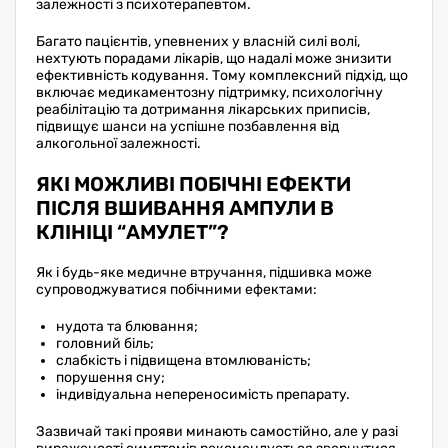
залежності з психотерапевтом.
Багато пацієнтів, упевнених у власній силі волі,
нехтують порадами лікарів, що надалі може знизити
ефективність кодування. Тому комплексний підхід, що
включає медикаментозну підтримку, психологічну
реабілітацію та дотримання лікарських приписів,
підвищує шанси на успішне позбавлення від
алкогольної залежності.
ЯКІ МОЖЛИВІ ПОБІЧНІ ЕФЕКТИ
ПІСЛЯ ВШИВАННЯ АМПУЛИ В
КЛІНІЦІ “АМУЛЕТ”?
Як і будь-яке медичне втручання, підшивка може
супроводжуватися побічними ефектами:
нудота та блювання;
головний біль;
слабкість і підвищена втомлюваність;
порушення сну;
індивідуальна непереносимість препарату.
Зазвичай такі прояви минають самостійно, але у разі