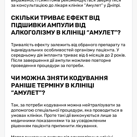
вираженості симптомів рекомендується звернутися
за консультацією до лікаря клініки “Амулет” у Дніпрі.
СКІЛЬКИ ТРИВАЄ ЕФЕКТ ВІД
ПІДШИВКИ АМПУЛИ ВІД
АЛКОГОЛІЗМУ В КЛІНІЦІ “АМУЛЕТ”?
Тривалість ефекту залежить від обраного препарату та
індивідуальних особливостей організму пацієнта. У
середньому дія імпланта триває від 6 місяців до 2 років.
Після завершення дії ампули можливе повторне
проведення процедури за потреби.
ЧИ МОЖНА ЗНЯТИ КОДУВАННЯ
РАНІШЕ ТЕРМІНУ В КЛІНІЦІ
“АМУЛЕТ”?
Так, за потреби кодування можна нейтралізувати за
допомогою спеціальної процедури, яка проводиться в
умовах клініки. Проте такі дії виконуються лише за
медичними показаннями та за усвідомленим
рішенням пацієнта припинити лікування.