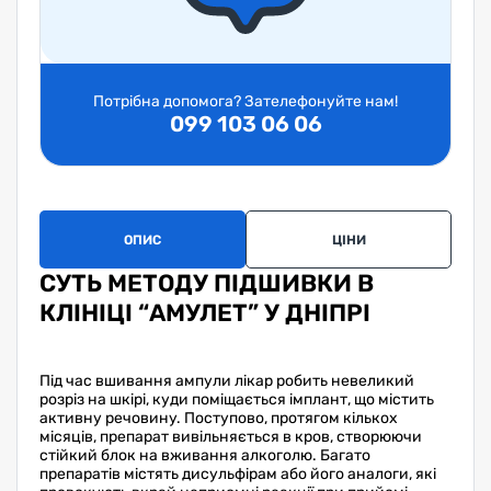
Потрібна допомога? Зателефонуйте нам!
099 103 06 06
ОПИС
ЦІНИ
ЗА
СУТЬ МЕТОДУ ПІДШИВКИ В
КЛІНІЦІ “АМУЛЕТ” У ДНІПРІ
Під час вшивання ампули лікар робить невеликий
розріз на шкірі, куди поміщається імплант, що містить
активну речовину. Поступово, протягом кількох
місяців, препарат вивільняється в кров, створюючи
стійкий блок на вживання алкоголю. Багато
препаратів містять дисульфірам або його аналоги, які