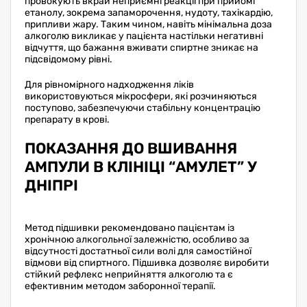
провокують вкрай неприємні реакції при прийомі
етанолу, зокрема запаморочення, нудоту, тахікардію,
припливи жару. Таким чином, навіть мінімальна доза
алкоголю викликає у пацієнта настільки негативні
відчуття, що бажання вживати спиртне зникає на
підсвідомому рівні.
Для рівномірного надходження ліків
використовуються мікросфери, які розчиняються
поступово, забезпечуючи стабільну концентрацію
препарату в крові.
ПОКАЗАННЯ ДО ВШИВАННЯ
АМПУЛИ В КЛІНІЦІ “АМУЛЕТ” У
ДНІПРІ
Метод підшивки рекомендовано пацієнтам із
хронічною алкогольної залежністю, особливо за
відсутності достатньої сили волі для самостійної
відмови від спиртного. Підшивка дозволяє виробити
стійкий рефлекс неприйняття алкоголю та є
ефективним методом заборонної терапії.