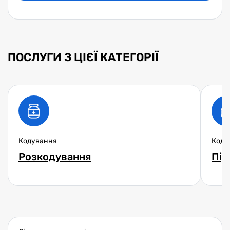
ПОСЛУГИ З ЦІЄЇ КАТЕГОРІЇ
Кодування
Коду
Розкодування
Під