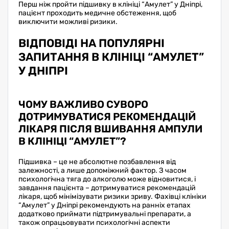
Перш ніж пройти підшивку в клініці “Амулет” у Дніпрі,
пацієнт проходить медичне обстеження, щоб
виключити можливі ризики.
ВІДПОВІДІ НА ПОПУЛЯРНІ
ЗАПИТАННЯ В КЛІНІЦІ “АМУЛЕТ”
У ДНІПРІ
ЧОМУ ВАЖЛИВО СУВОРО
ДОТРИМУВАТИСЯ РЕКОМЕНДАЦІЙ
ЛІКАРЯ ПІСЛЯ ВШИВАННЯ АМПУЛИ
В КЛІНІЦІ “АМУЛЕТ”?
Підшивка – це не абсолютне позбавлення від
залежності, а лише допоміжний фактор. З часом
психологічна тяга до алкоголю може відновитися, і
завдання пацієнта – дотримуватися рекомендацій
лікаря, щоб мінімізувати ризики зриву. Фахівці клініки
“Амулет” у Дніпрі рекомендують на ранніх етапах
додатково приймати підтримувальні препарати, а
також опрацьовувати психологічні аспекти