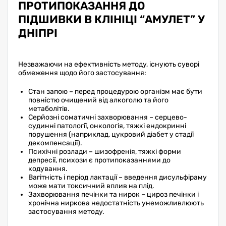
ПРОТИПОКАЗАННЯ ДО
ПІДШИВКИ В КЛІНІЦІ “АМУЛЕТ” У
ДНІПРІ
Незважаючи на ефективність методу, існують суворі
обмеження щодо його застосування:
Стан запою – перед процедурою організм має бути
повністю очищений від алкоголю та його
метаболітів.
Серйозні соматичні захворювання – серцево-
судинні патології, онкологія, тяжкі ендокринні
порушення (наприклад, цукровий діабет у стадії
декомпенсації).
Психічні розлади – шизофренія, тяжкі форми
депресії, психози є протипоказаннями до
кодування.
Вагітність і період лактації – введення дисульфіраму
може мати токсичний вплив на плід.
Захворювання печінки та нирок – цироз печінки і
хронічна ниркова недостатність унеможливлюють
застосування методу.